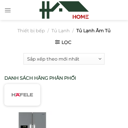
Chuyển
đến
nội
dung
Thiết bị bếp
/
Tủ Lạnh
/
Tủ Lạnh Âm Tủ
LỌC
DANH SÁCH HÃNG PHÂN PHỐI