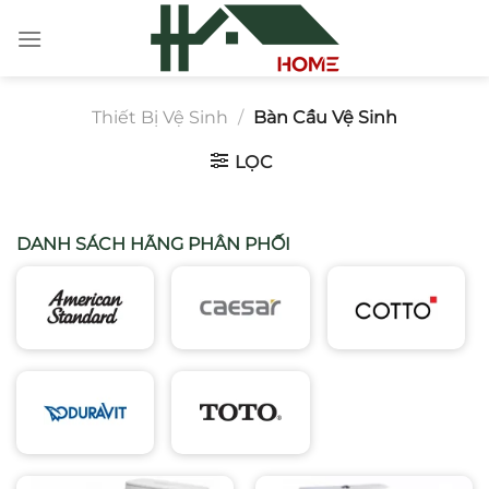
Chuyển
đến
nội
dung
Thiết Bị Vệ Sinh
/
Bàn Cầu Vệ Sinh
LỌC
DANH SÁCH HÃNG PHÂN PHỐI