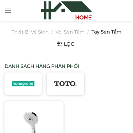
Chuyển
đến
nội
dung
Thiết Bị Vệ Sinh
/
Vòi Sen Tắm
/
Tay Sen Tắm
LỌC
DANH SÁCH HÃNG PHÂN PHỐI