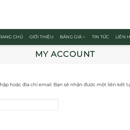
RANG CHỦ
GIỚI THIỆU
BẢNG GIÁ
TIN TỨC
LIÊN 
MY ACCOUNT
p hoặc địa chỉ email. Bạn sẽ nhận được một liên kết t