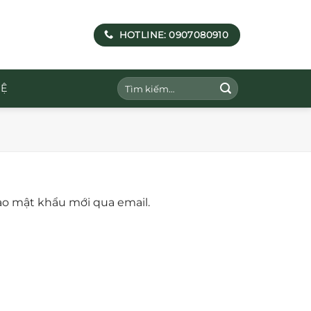
HOTLINE: 0907080910
Tìm
HỆ
kiếm:
ạo mật khẩu mới qua email.