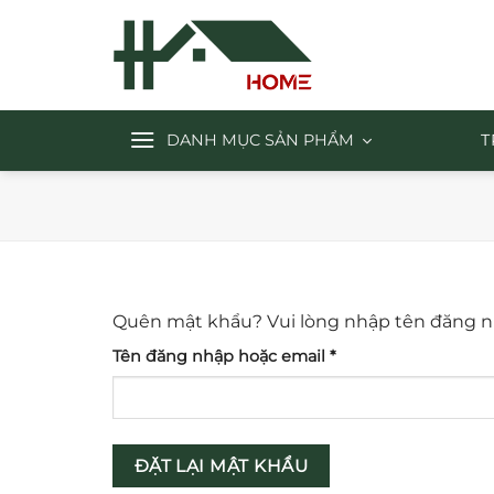
Chuyển
đến
nội
dung
DANH MỤC SẢN PHẨM
T
Quên mật khẩu? Vui lòng nhập tên đăng nhậ
Bắt
Tên đăng nhập hoặc email
*
buộc
ĐẶT LẠI MẬT KHẨU