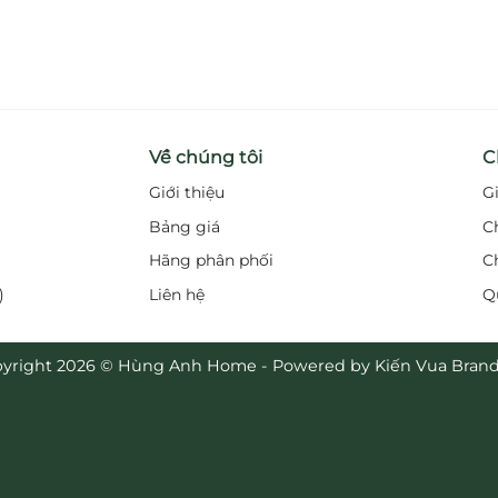
Về chúng tôi
C
Giới thiệu
G
Bảng giá
C
Hãng phân phối
C
)
Liên hệ
Q
yright 2026 © Hùng Anh Home - Powered by Kiến Vua Bran