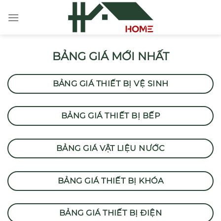
Chuyển
đến
nội
dung
BẢNG GIÁ MỚI NHẤT
BẢNG GIÁ THIẾT BỊ VỆ SINH
BẢNG GIÁ THIẾT BỊ BẾP
BẢNG GIÁ VẬT LIỆU NƯỚC
BẢNG GIÁ THIẾT BỊ KHÓA
BẢNG GIÁ THIẾT BỊ ĐIỆN