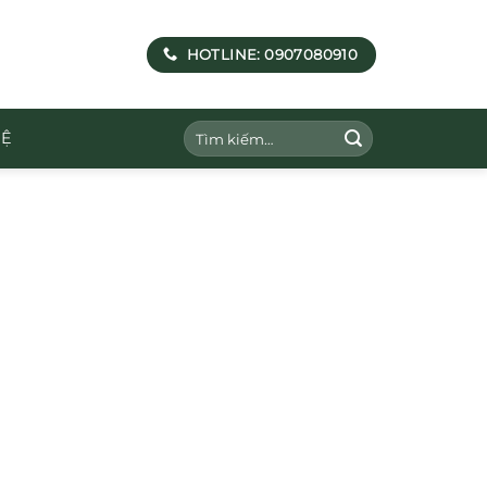
HOTLINE: 0907080910
Tìm
HỆ
kiếm: