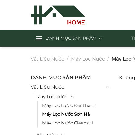
Chuyển
đến
nội
dung
DANH MỤC SẢN PHẨM
T
Vật Liệu Nước
/
Máy Lọc Nước
/
Máy Lọc 
DANH MỤC SẢN PHẨM
Không 
Vật Liệu Nước
Máy Lọc Nước
Máy Lọc Nước Đại Thành
Máy Lọc Nước Sơn Hà
Máy Lọc Nước Cleansui
Bồn nước