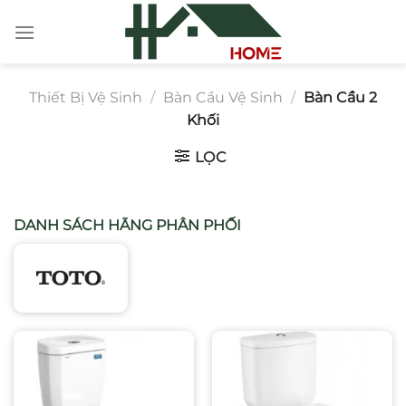
Chuyển
đến
nội
dung
Thiết Bị Vệ Sinh
/
Bàn Cầu Vệ Sinh
/
Bàn Cầu 2
Khối
LỌC
DANH SÁCH HÃNG PHÂN PHỐI