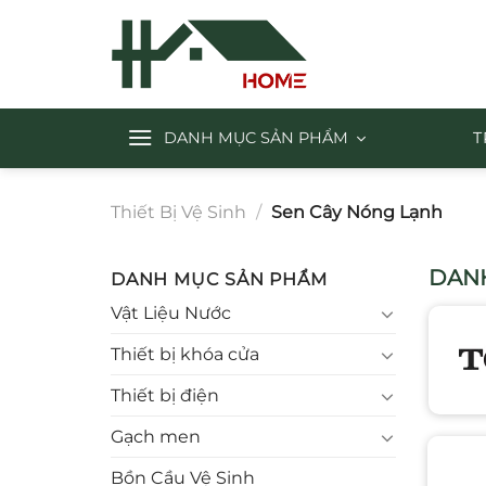
Chuyển
đến
nội
dung
DANH MỤC SẢN PHẨM
T
Thiết Bị Vệ Sinh
/
Sen Cây Nóng Lạnh
DANH
DANH MỤC SẢN PHẨM
Vật Liệu Nước
Thiết bị khóa cửa
Thiết bị điện
Gạch men
Bồn Cầu Vệ Sinh