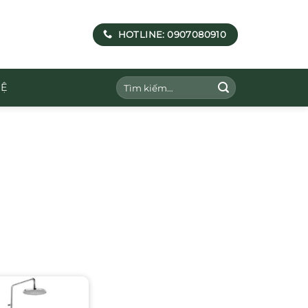
HOTLINE: 0907080910
Tìm
HỆ
kiếm: