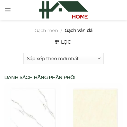
Chuyển
đến
nội
dung
Gạch men
/
Gạch vân đá
LỌC
DANH SÁCH HÃNG PHÂN PHỐI