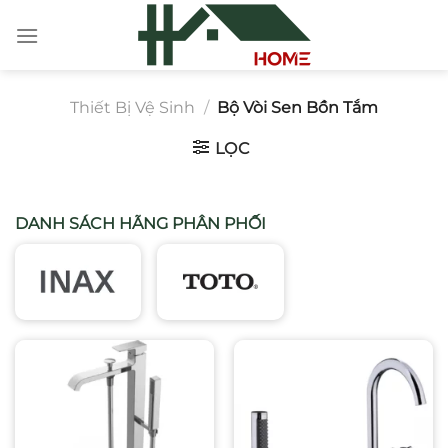
Chuyển
đến
nội
dung
Thiết Bị Vệ Sinh
/
Bộ Vòi Sen Bồn Tắm
LỌC
DANH SÁCH HÃNG PHÂN PHỐI