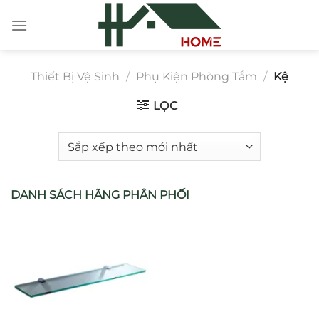
Chuyển
đến
nội
dung
Thiết Bị Vệ Sinh
/
Phụ Kiện Phòng Tắm
/
Kệ
LỌC
DANH SÁCH HÃNG PHÂN PHỐI