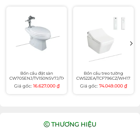
Bồn cầu đặt sàn
Bồn cầu treo tường
CW705ENJ/TV150NSV7J/TX802CV1/T53P100VR/T53RV1/TC393VS
CW522EA/TCF796CZ/WH172AT/
16.627.000
₫
74.049.000
₫
THƯƠNG HIỆU