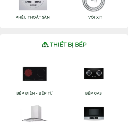
PHỄU THOÁT SÀN
VÒI XỊT
THIẾT BỊ BẾP
BẾP ĐIỆN - BẾP TỪ
BẾP GAS