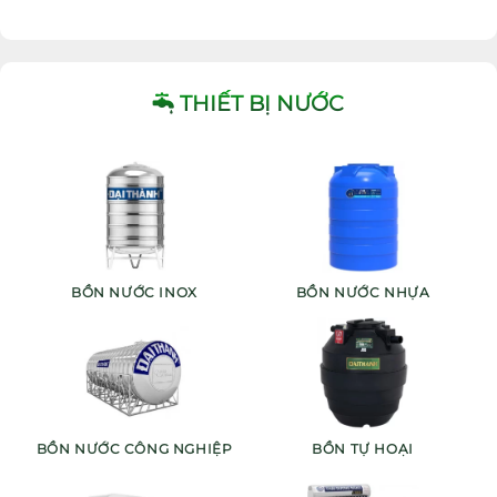
THIẾT BỊ NƯỚC
BỒN NƯỚC INOX
BỒN NƯỚC NHỰA
BỒN NƯỚC CÔNG NGHIỆP
BỒN TỰ HOẠI