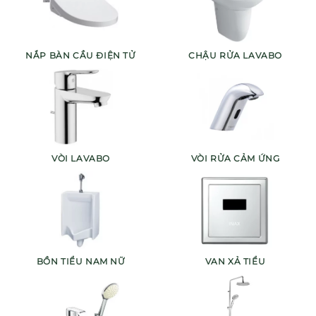
NẮP BÀN CẦU ĐIỆN TỬ
CHẬU RỬA LAVABO
VÒI LAVABO
VÒI RỬA CẢM ỨNG
BỒN TIỂU NAM NỮ
VAN XẢ TIỂU