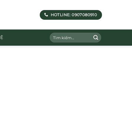
HOTLINE: 0907080910
Tìm
HỆ
kiếm: