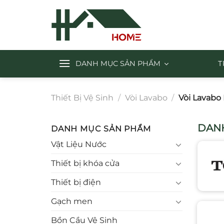
Chuyển
đến
nội
dung
DANH MỤC SẢN PHẨM
T
Thiết Bị Vệ Sinh
/
Vòi Lavabo
/
Vòi Lavabo
DANH
DANH MỤC SẢN PHẨM
Vật Liệu Nước
Thiết bị khóa cửa
Thiết bị điện
Gạch men
Bồn Cầu Vệ Sinh