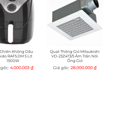
 Chiên Không Dầu
Quạt Thông Gió Mitsubishi
ido RAF5.0M 5 Lít
VD-23Z4T3/5 Âm Trần Nối
1500W
Ống Gió
4.000.003
₫
28.000.000
₫