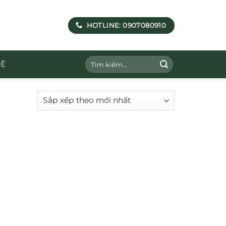
HOTLINE: 0907080910
Tìm
HỆ
kiếm: