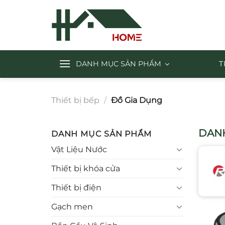
Chuyển
đến
nội
dung
DANH MỤC SẢN PHẨM
T
Thiết bị bếp
/
Đồ Gia Dụng
DANH
DANH MỤC SẢN PHẨM
Vật Liệu Nước
Thiết bị khóa cửa
Thiết bị điện
Gạch men