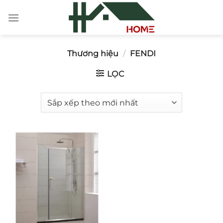
Chuyển
đến
nội
dung
Thương hiệu
/
FENDI
LỌC