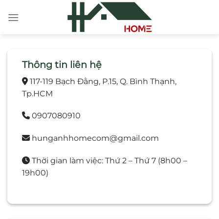
Chuyển
đến
nội
dung
Thông tin liên hệ
117-119 Bạch Đằng, P.15, Q. Bình Thạnh,
Tp.HCM
0907080910
hunganhhomecom@gmail.com
Thời gian làm việc: Thứ 2 – Thứ 7 (8h00 –
19h00)