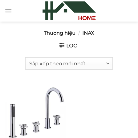
Chuyển
đến
nội
dung
Thương hiệu
/
INAX
LỌC