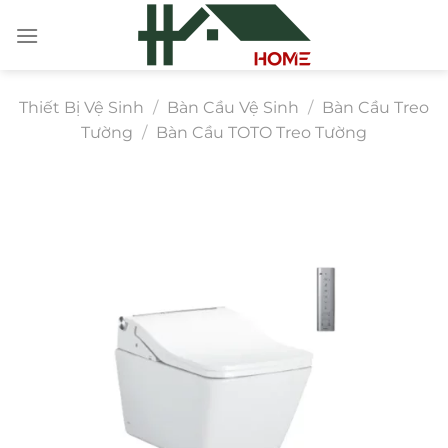
Chuyển
đến
nội
dung
Thiết Bị Vệ Sinh
/
Bàn Cầu Vệ Sinh
/
Bàn Cầu Treo
Tường
/
Bàn Cầu TOTO Treo Tường