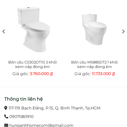
Bồn cầu CS302DT10 2 khối
Bồn cầu MS885DT2 1 khối
kèm nắp đóng êm
kèm nắp đóng êm
3.760.000
₫
11.733.000
₫
Thông tin liên hệ
117-119 Bạch Đằng, P.15, Q. Bình Thạnh, Tp.HCM
0907080910
hunganhhomecom@gmail.com