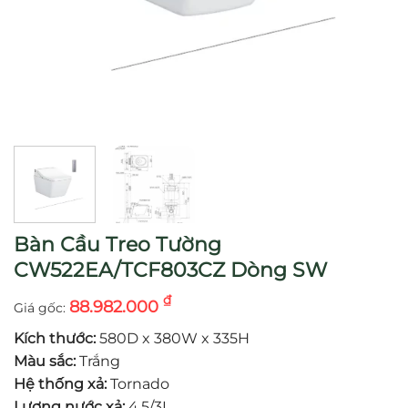
Bàn Cầu Treo Tường
CW522EA/TCF803CZ Dòng SW
₫
88.982.000
Kích thước:
580D x 380W x 335H
Màu sắc:
Trắng
Hệ thống xả:
Tornado
Lượng nước xả:
4.5/3L