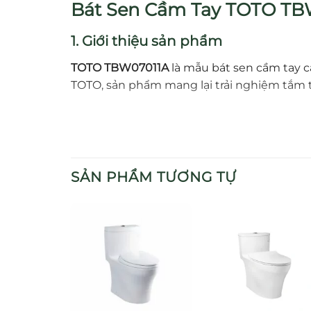
Bát Sen Cầm Tay TOTO TB
1. Giới thiệu sản phẩm
TOTO TBW07011A
là mẫu bát sen cầm tay c
TOTO, sản phẩm mang lại trải nghiệm tắm t
2. Đặc điểm nổi bật
Thiết kế cầm tay tiện lợi, nhỏ gọn, dễ tha
SẢN PHẨM TƯƠNG TỰ
Công nghệ phun
Comfort Wave
mang lạ
Một chế độ phun duy nhất, đơn giản và 
Lớp mạ Nickel – Crom sáng bóng, chống b
Chất liệu nhựa ABS cao cấp, dễ vệ sinh,
3. Lợi ích khi sử dụng