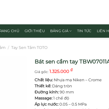
RANG CHỦ
GIỚI THIỆU
BẢNG GIÁ
TIN TỨC
LIÊN 
Tắm
/
Tay Sen Tắm TOTO
Bát sen cầm tay TBW07011
₫
1.325.000
Chất liệu:
Nhựa mạ Niken – Crome
Thiết kế:
Dáng tròn
Đường kính:
90 mm
Massage:
1 chế độ
Áp lực nước:
0.05 – 0.5 MPa