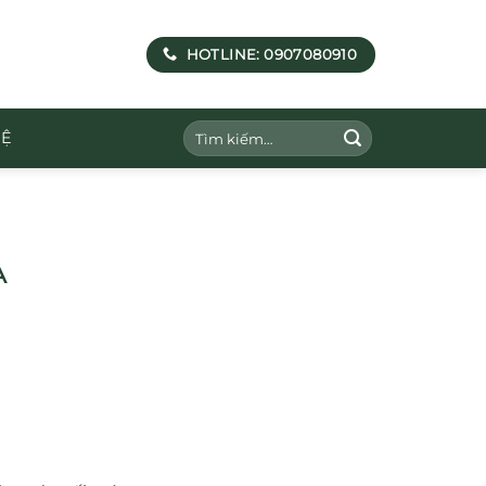
HOTLINE: 0907080910
Tìm
HỆ
kiếm:
A