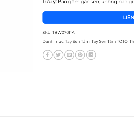
Lưu ý:
Bao gồm gác sen, không bao gồ
LIÊ
SKU:
TBW07011A
Danh mục:
Tay Sen Tắm
,
Tay Sen Tắm TOTO
,
Th