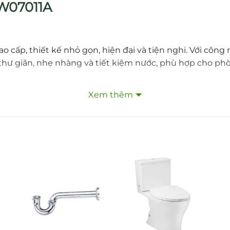
W07011A
ao cấp, thiết kế nhỏ gọn, hiện đại và tiện nghi. Với c
hư giãn, nhẹ nhàng và tiết kiệm nước, phù hợp cho phòn
Xem thêm
o tác.
i tia nước mạnh mẽ nhưng êm dịu.
thân thiện với người dùng.
ong tróc, bền đẹp lâu dài.
 chống bám bẩn.