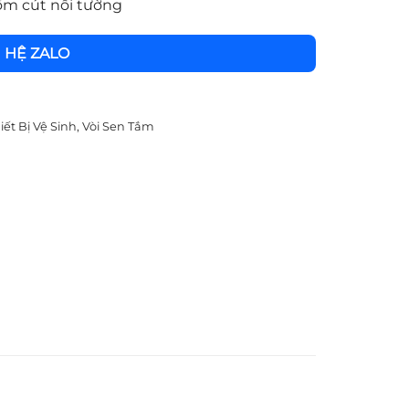
m cút nối tường
N HỆ ZALO
iết Bị Vệ Sinh
,
Vòi Sen Tắm