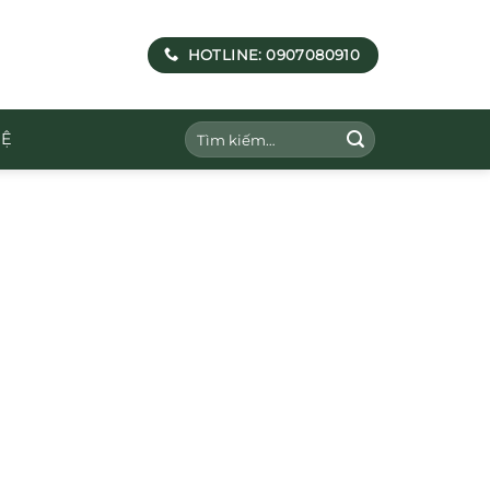
HOTLINE: 0907080910
Tìm
HỆ
kiếm: