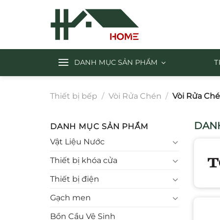
Chuyển
đến
nội
dung
DANH MỤC SẢN PHẨM
T
Thiết bị bếp
/
Vòi Rửa Chén
/
Vòi Rửa Ch
DANH
DANH MỤC SẢN PHẨM
Vật Liệu Nước
Thiết bị khóa cửa
Thiết bị điện
Gạch men
Bồn Cầu Vệ Sinh