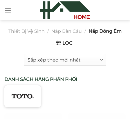
Chuyển
đến
nội
dung
Thiết Bị Vệ Sinh
/
Nắp Bàn Cầu
/
Nắp Đóng Êm
LỌC
DANH SÁCH HÃNG PHÂN PHỐI