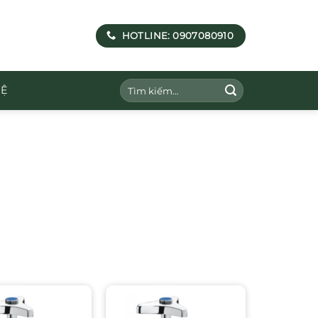
HOTLINE: 0907080910
Tìm
HỆ
kiếm: