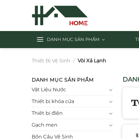
Chuyển
đến
nội
dung
DANH MỤC SẢN PHẨM
T
Thiết Bị Vệ Sinh
/
Vòi Xả Lạnh
DANH
DANH MỤC SẢN PHẨM
Vật Liệu Nước
Thiết bị khóa cửa
Thiết bị điện
Gạch men
Bồn Cầu Vệ Sinh