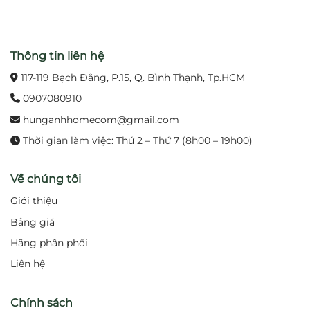
Van đĩa sứ chống rò rỉ, vận hành êm ái, bền bỉ
theo thời gian.
Thông tin liên hệ
117-119 Bạch Đằng, P.15, Q. Bình Thạnh, Tp.HCM
3. Lợi ích khi sử dụng
0907080910
Mang lại sự tiện nghi, thoải mái trong quá trình
sử dụng.
hunganhhomecom@gmail.com
Thời gian làm việc: Thứ 2 – Thứ 7 (8h00 – 19h00)
Tăng tính thẩm mỹ, giúp phòng tắm trở nên gọn
gàng và sang trọng.
Về chúng tôi
Bền bỉ theo thời gian, giảm chi phí bảo trì và thay
Giới thiệu
thế.
Bảng giá
Hãng phân phối
Đáp ứng nhu cầu sử dụng nước nóng – lạnh tiện
Liên hệ
lợi, phù hợp nhiều mùa trong năm.
4. Ứng dụng
Chính sách