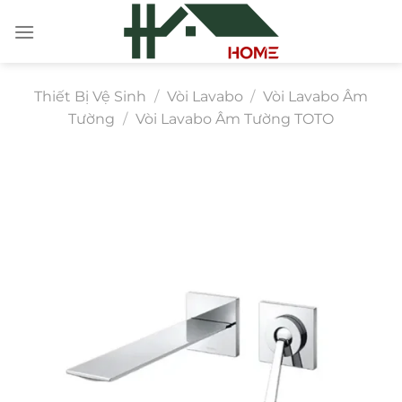
Chuyển
đến
nội
dung
Thiết Bị Vệ Sinh
/
Vòi Lavabo
/
Vòi Lavabo Âm
Tường
/
Vòi Lavabo Âm Tường TOTO