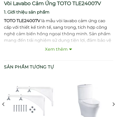
Vòi Lavabo Cảm Ứng TOTO TLE24007V
1. Giới thiệu sản phẩm
TOTO TLE24007V
là mẫu vòi lavabo cảm ứng cao
cấp với thiết kế tinh tế, sang trọng, tích hợp công
nghệ cảm biến hồng ngoại thông minh. Sản phẩm
mang đến trải nghiệm sử dụng tiện lợi, đảm bảo vệ
sinh tối ưu và tiết kiệm nước hiệu quả, phù hợp cho
Xem thêm
gia đình cũng như công trình công cộng.
2. Đặc điểm nổi bật
SẢN PHẨM TƯƠNG TỰ
Công nghệ cảm biến hồng ngoại, tự động
cấp/ngắt nước không cần chạm tay.
Thiết kế để bàn nhỏ gọn, hiện đại, dễ kết hợp với
nhiều loại lavabo.
Lớp mạ Nickel – Crom sáng bóng, chống bong