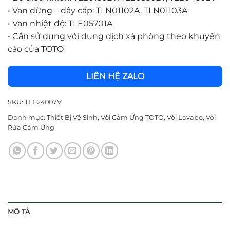
•
Van dừng – dây cấp: TLN01102A, TLN01103A
•
Van nhiệt độ: TLE05701A
•
Cần sử dụng với dung dịch xà phòng theo khuyến
cáo của TOTO
LIÊN HỆ ZALO
SKU:
TLE24007V
Danh mục:
Thiết Bị Vệ Sinh
,
Vòi Cảm Ứng TOTO
,
Vòi Lavabo
,
Vòi
Rửa Cảm Ứng
MÔ TẢ