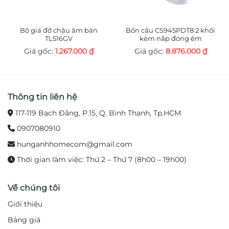
tróc và ăn mòn.
Chất liệu đồng thau cao cấp, an toàn và bền bỉ
Bộ giá đỡ chậu âm bàn
Bồn cầu CS945PDT8 2 khối
theo thời gian.
TL516GV
kèm nắp đóng êm
1.267.000
₫
8.876.000
₫
Vận hành bằng pin, không cần điện trực tiếp, tiết
kiệm năng lượng và an toàn.
Thông tin liên hệ
3. Lợi ích khi sử dụng
117-119 Bạch Đằng, P.15, Q. Bình Thạnh, Tp.HCM
Giúp người dùng thoải mái và tiện nghi hơn khi
rửa tay, rửa mặt.
0907080910
hunganhhomecom@gmail.com
Tiết kiệm nước hiệu quả nhờ chức năng tự động
Thời gian làm việc: Thứ 2 – Thứ 7 (8h00 – 19h00)
ngắt.
Đảm bảo vệ sinh tối đa, hạn chế tiếp xúc trực tiếp
Về chúng tôi
với bề mặt vòi.
Giới thiệu
Bảng giá
Tạo điểm nhấn hiện đại, nâng cao thẩm mỹ