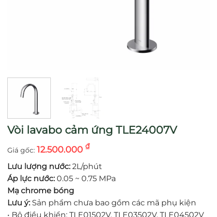
Vòi lavabo cảm ứng TLE24007V
₫
12.500.000
Lưu lượng nước:
2L/phút
Áp lực nước:
0.05 ~ 0.75 MPa
Mạ chrome bóng
Lưu ý:
Sản phẩm chưa bao gồm các mã phụ kiện
•
Bộ điều khiển: TLE01502V, TLE03502V, TLE04502V