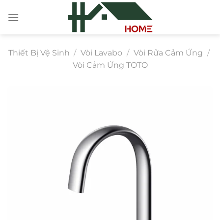
Chuyển
đến
nội
dung
Thiết Bị Vệ Sinh
/
Vòi Lavabo
/
Vòi Rửa Cảm Ứng
/
Vòi Cảm Ứng TOTO