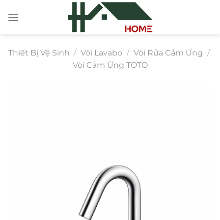
Chuyển
đến
nội
dung
Thiết Bị Vệ Sinh
/
Vòi Lavabo
/
Vòi Rửa Cảm Ứng
/
Vòi Cảm Ứng TOTO