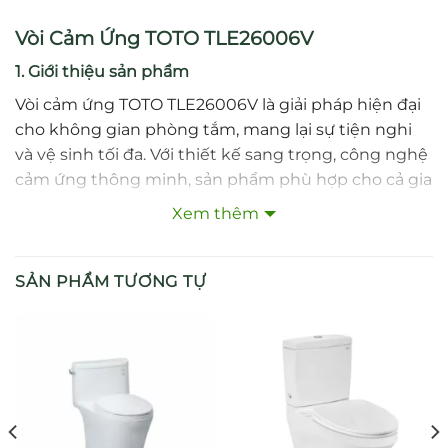
Vòi Cảm Ứng TOTO TLE26006V
1. Giới thiệu sản phẩm
Vòi cảm ứng TOTO TLE26006V là giải pháp hiện đại
cho không gian phòng tắm, mang lại sự tiện nghi
và vệ sinh tối đa. Với thiết kế sang trọng, công nghệ
cảm ứng thông minh, sản phẩm phù hợp cho cả gia
đình và công trình công cộng.
Xem thêm
2. Đặc điểm nổi bật
SẢN PHẨM TƯƠNG TỰ
Công nghệ cảm ứng hồng ngoại hiện đại, kích
hoạt nhanh và chính xác.
Thiết kế tối giản, tinh tế, dễ dàng kết hợp với
nhiều loại lavabo.
Tiết kiệm nước vượt trội nhờ cơ chế tự động