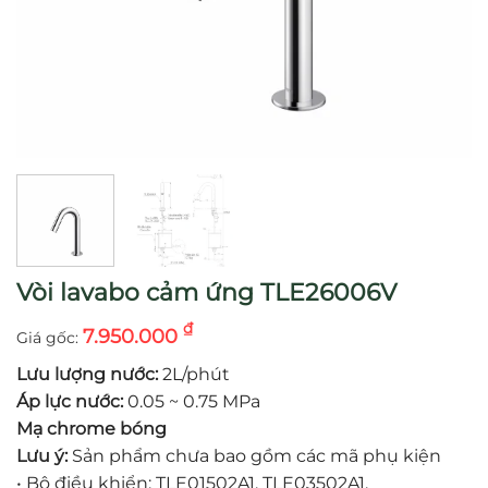
Vòi lavabo cảm ứng TLE26006V
₫
7.950.000
Lưu lượng nước:
2L/phút
Áp lực nước:
0.05 ~ 0.75 MPa
Mạ chrome bóng
Lưu ý:
Sản phẩm chưa bao gồm các mã phụ kiện
•
Bộ điều khiển: TLE01502A1, TLE03502A1,