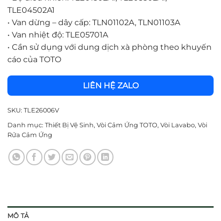
TLE04502A1
•
Van dừng – dây cấp: TLN01102A, TLN01103A
•
Van nhiệt độ: TLE05701A
•
Cần sử dụng với dung dịch xà phòng theo khuyến
cáo của TOTO
LIÊN HỆ ZALO
SKU:
TLE26006V
Danh mục:
Thiết Bị Vệ Sinh
,
Vòi Cảm Ứng TOTO
,
Vòi Lavabo
,
Vòi
Rửa Cảm Ứng
MÔ TẢ