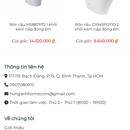
đóng/mở khi sử dụng.
Lớp mạ Nickel – Crom sáng bóng, bền bỉ, chống
gỉ sét.
Bồn cầu MS887RT2 1 khối
Bồn cầu CS945PDT10 2
kèm nắp đóng êm
khối kèm nắp đóng êm
Vệ sinh tối ưu, hạn chế tiếp xúc tay trực tiếp với
14.020.000
₫
8.640.000
₫
vòi.
3. Lợi ích khi sử dụng
Đem lại sự tiện nghi và an toàn trong quá trình
Thông tin liên hệ
sử dụng.
117-119 Bạch Đằng, P.15, Q. Bình Thạnh, Tp.HCM
0907080910
Giảm thiểu tình trạng lãng phí nước.
hunganhhomecom@gmail.com
Giữ gìn vệ sinh tốt hơn, đặc biệt trong môi
Thời gian làm việc: Thứ 2 – Thứ 7 (8h00 – 19h00)
trường công cộng.
Về chúng tôi
Nâng cao tính thẩm mỹ và hiện đại cho phòng
tắm.
Giới thiệu