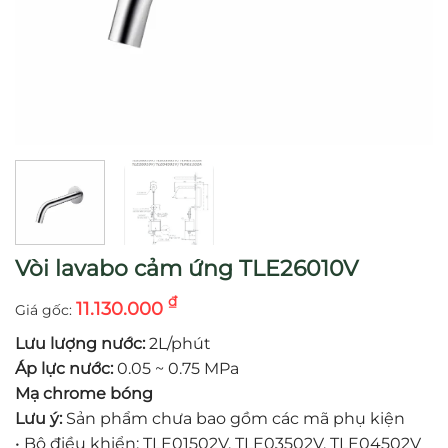
Vòi lavabo cảm ứng TLE26010V
₫
11.130.000
Lưu lượng nước:
2L/phút
Áp lực nước:
0.05 ~ 0.75 MPa
Mạ chrome bóng
Lưu ý:
Sản phẩm chưa bao gồm các mã phụ kiện
•
Bộ điều khiển: TLE01502V, TLE03502V, TLE04502V