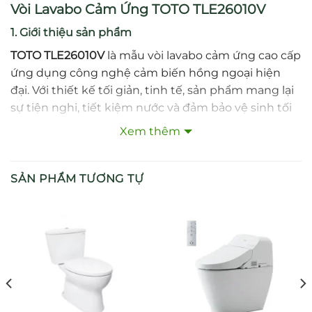
Vòi Lavabo Cảm Ứng TOTO TLE26010V
1. Giới thiệu sản phẩm
TOTO TLE26010V
là mẫu vòi lavabo cảm ứng cao cấp
ứng dụng công nghệ cảm biến hồng ngoại hiện
đại. Với thiết kế tối giản, tinh tế, sản phẩm mang lại
sự tiện nghi, tiết kiệm nước và đảm bảo vệ sinh tối
ưu cho không gian phòng tắm.
Xem thêm
2. Đặc điểm nổi bật
SẢN PHẨM TƯƠNG TỰ
Công nghệ cảm biến hồng ngoại thông minh, tự
động cấp/ngắt nước.
Thiết kế nhỏ gọn, sang trọng, phù hợp nhiều loại
lavabo.
Lớp mạ Nickel – Crom cao cấp, chống bong tróc
và gỉ sét.