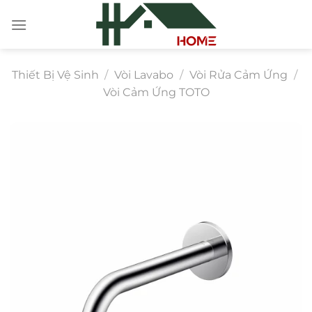
Chuyển
đến
nội
dung
Thiết Bị Vệ Sinh
/
Vòi Lavabo
/
Vòi Rửa Cảm Ứng
/
Vòi Cảm Ứng TOTO