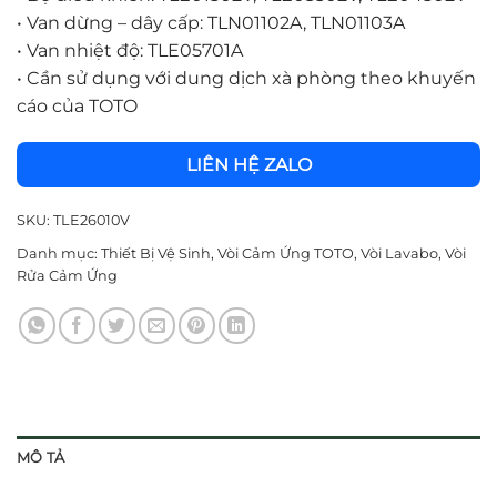
•
Van dừng – dây cấp: TLN01102A, TLN01103A
•
Van nhiệt độ: TLE05701A
•
Cần sử dụng với dung dịch xà phòng theo khuyến
cáo của TOTO
LIÊN HỆ ZALO
SKU:
TLE26010V
Danh mục:
Thiết Bị Vệ Sinh
,
Vòi Cảm Ứng TOTO
,
Vòi Lavabo
,
Vòi
Rửa Cảm Ứng
MÔ TẢ