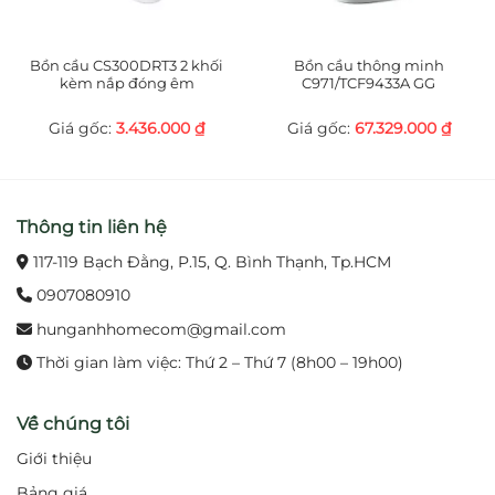
Chất liệu đồng thau bền bỉ, an toàn cho sức khỏe
người dùng.
Bồn cầu CS300DRT3 2 khối
Bồn cầu thông minh
kèm nắp đóng êm
C971/TCF9433A GG
Vận hành bằng pin, không cần điện trực tiếp, an
3.436.000
₫
67.329.000
₫
toàn và tiết kiệm năng lượng.
3. Lợi ích khi sử dụng
Đảm bảo vệ sinh tối ưu, hạn chế tiếp xúc trực
Thông tin liên hệ
tiếp với vòi.
117-119 Bạch Đằng, P.15, Q. Bình Thạnh, Tp.HCM
0907080910
Tiết kiệm nước hiệu quả nhờ chế độ tự động
ngắt thông minh.
hunganhhomecom@gmail.com
Thời gian làm việc: Thứ 2 – Thứ 7 (8h00 – 19h00)
Nâng cao thẩm mỹ, tạo không gian phòng tắm
hiện đại và sang trọng.
Về chúng tôi
Bền bỉ theo thời gian, ít hư hỏng, giảm chi phí
Giới thiệu
bảo trì.
Bảng giá