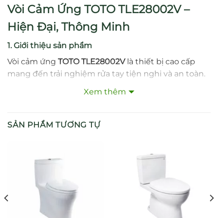
Vòi Cảm Ứng TOTO TLE28002V –
Hiện Đại, Thông Minh
1. Giới thiệu sản phẩm
Vòi cảm ứng
TOTO TLE28002V
là thiết bị cao cấp
mang đến trải nghiệm rửa tay tiện nghi và an toàn.
Với công nghệ cảm ứng tự động, sản phẩm giúp
Xem thêm
hạn chế tiếp xúc, nâng cao vệ sinh và đồng thời tạo
nên sự sang trọng cho không gian phòng tắm.
SẢN PHẨM TƯƠNG TỰ
2. Thiết kế tinh tế
Sản phẩm sở hữu thiết kế nhỏ gọn, thanh thoát, bề
mặt sáng bóng, phù hợp với nhiều kiểu chậu rửa và
phong cách nội thất khác nhau. Kiểu dáng hiện đại
kết hợp tính năng tự động, vừa tiện lợi vừa đẳng
cấp.