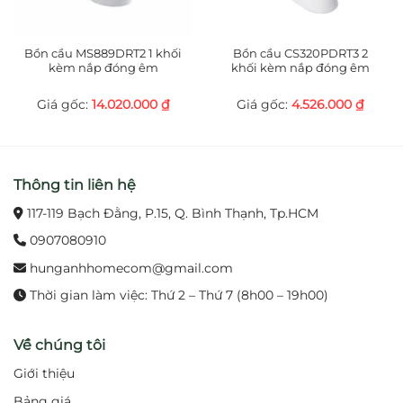
3. Chất liệu cao cấp
TLE28002V
được chế tác từ
đồng thau nguyên
Bồn cầu MS889DRT2 1 khối
Bồn cầu CS320PDRT3 2
chất
, đảm bảo độ bền chắc và an toàn cho người
kèm nắp đóng êm
khối kèm nắp đóng êm
dùng. Bề mặt phủ
Cr-Ni sáng bóng
giúp sản phẩm
chống ăn mòn, chống oxy hóa và dễ dàng vệ sinh.
14.020.000
₫
4.526.000
₫
4. Ưu điểm nổi bật
Công nghệ cảm ứng tự động, không cần chạm
Thông tin liên hệ
tay.
117-119 Bạch Đằng, P.15, Q. Bình Thạnh, Tp.HCM
Thiết kế sang trọng, tinh tế.
0907080910
hunganhhomecom@gmail.com
Chất liệu đồng thau bền chắc, an toàn.
Thời gian làm việc: Thứ 2 – Thứ 7 (8h00 – 19h00)
Lớp mạ Cr-Ni sáng bóng, chống ăn mòn.
Về chúng tôi
Tiết kiệm nước, thân thiện môi trường.
Giới thiệu
5. Thông số kỹ thuật
Bảng giá