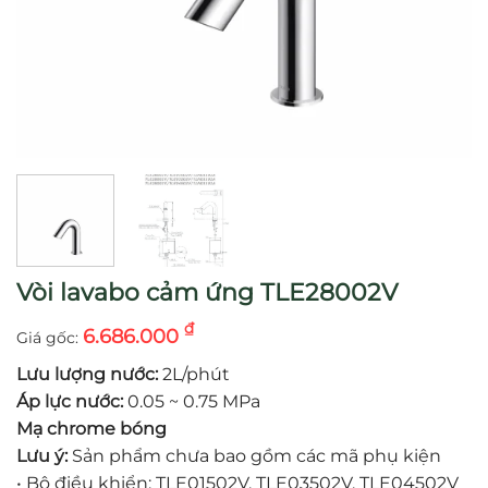
Vòi lavabo cảm ứng TLE28002V
₫
6.686.000
Lưu lượng nước:
2L/phút
Áp lực nước:
0.05 ~ 0.75 MPa
Mạ chrome bóng
Lưu ý:
Sản phẩm chưa bao gồm các mã phụ kiện
•
Bộ điều khiển: TLE01502V, TLE03502V, TLE04502V