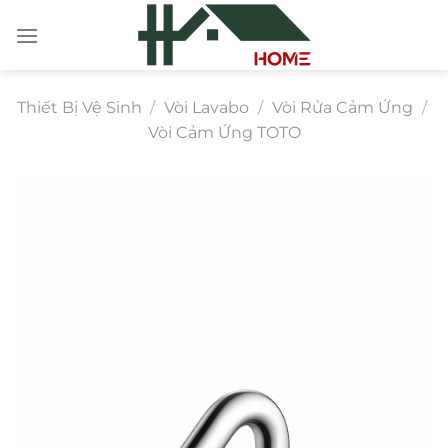
Chuyển
đến
nội
dung
Thiết Bị Vệ Sinh
/
Vòi Lavabo
/
Vòi Rửa Cảm Ứng
/
Vòi Cảm Ứng TOTO