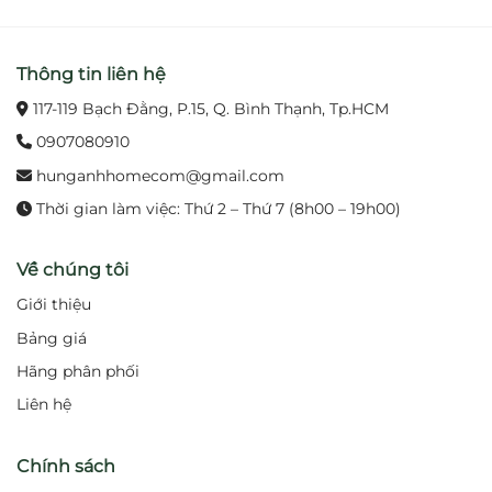
3. Lợi ích khi sử dụng
Thông tin liên hệ
Mang lại sự thoải mái và tiện nghi trong quá trình
117-119 Bạch Đằng, P.15, Q. Bình Thạnh, Tp.HCM
rửa tay, rửa mặt.
0907080910
Góp phần làm nổi bật không gian phòng tắm với
hunganhhomecom@gmail.com
vẻ đẹp sang trọng.
Thời gian làm việc: Thứ 2 – Thứ 7 (8h00 – 19h00)
Tiết kiệm nước mà vẫn duy trì dòng chảy ổn định.
Về chúng tôi
Độ bền cao, giảm thiểu chi phí bảo dưỡng và
Giới thiệu
thay thế.
Bảng giá
4. Ứng dụng
Hãng phân phối
Phù hợp lắp đặt tại gia đình, căn hộ, khách sạn,
Liên hệ
resort và các công trình cao cấp yêu cầu sự tinh tế,
hiện đại.
Chính sách