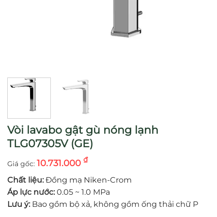
Vòi lavabo gật gù nóng lạnh
TLG07305V (GE)
₫
10.731.000
Chất liệu:
Đồng mạ Niken-Crom
Áp lực nước:
0.05 ~ 1.0 MPa
Lưu ý:
Bao gồm bộ xả, không gồm ống thải chữ P