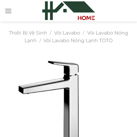
Chuyển
đến
nội
dung
Thiết Bị Vệ Sinh
/
Vòi Lavabo
/
Vòi Lavabo Nóng
Lạnh
/
Vòi Lavabo Nóng Lạnh TOTO