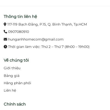
4. Ưu điểm nổi bật
Thông tin liên hệ
Thiết kế nhỏ gọn, sang trọng, hiện đại.
117-119 Bạch Đằng, P.15, Q. Bình Thạnh, Tp.HCM
Chức năng nóng – lạnh tiện lợi, dễ sử dụng.
0907080910
hunganhhomecom@gmail.com
Van đĩa sứ bền bỉ, chống rò rỉ.
Thời gian làm việc: Thứ 2 – Thứ 7 (8h00 – 19h00)
Chất liệu đồng thau cao cấp, an toàn.
Về chúng tôi
Lớp mạ Cr-Ni sáng bóng, chống ăn mòn.
Giới thiệu
Công nghệ tiết kiệm nước thân thiện môi
Bảng giá
trường.
Hãng phân phối
Liên hệ
5. Thông số kỹ thuật
Mã sản phẩm:
TOTO TLS02308B
Chính sách