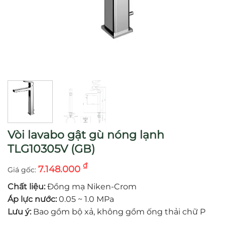
Vòi lavabo gật gù nóng lạnh
TLG10305V (GB)
₫
7.148.000
Chất liệu:
Đồng mạ Niken-Crom
Áp lực nước:
0.05 ~ 1.0 MPa
Lưu ý:
Bao gồm bộ xả, không gồm ống thải chữ P