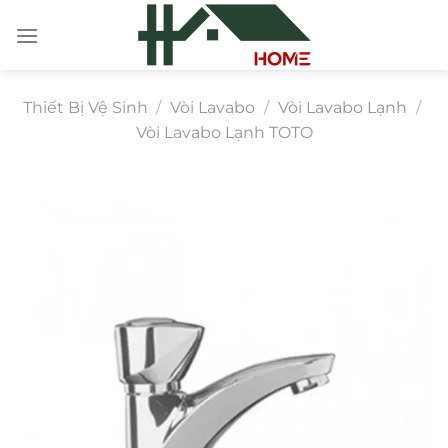
Chuyển
đến
nội
dung
Thiết Bị Vệ Sinh
/
Vòi Lavabo
/
Vòi Lavabo Lạnh
/
Vòi Lavabo Lạnh TOTO