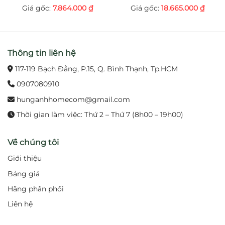
7.864.000
₫
18.665.000
₫
Van đĩa sứ chống cặn bẩn
, giúp khóa nước triệt
để, hạn chế rò rỉ.
Không bao gồm ống thải chữ P
, bạn có thể dễ
Thông tin liên hệ
dàng phối hợp với phụ kiện phù hợp.
117-119 Bạch Đằng, P.15, Q. Bình Thạnh, Tp.HCM
0907080910
5. Thông số kỹ thuật
hunganhhomecom@gmail.com
Mã sản phẩm:
TOTO TS105B13
Thời gian làm việc: Thứ 2 – Thứ 7 (8h00 – 19h00)
Loại: Vòi lavabo nước lạnh, tay vặn đơn giản
Về chúng tôi
Chất liệu: Đồng thau mạ Nickel‑Chrome
Giới thiệu
Chiều cao thân vòi (trên chậu):
103 mm
Bảng giá
Hãng phân phối
Áp lực nước: 0,05 – 0,75 MPa
Liên hệ
Nhiệt độ nước cấp: 4 – 90 °C