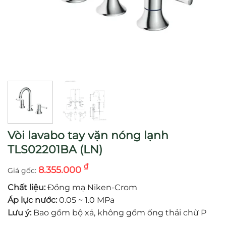
Vòi lavabo tay vặn nóng lạnh
TLS02201BA (LN)
₫
8.355.000
Chất liệu:
Đồng mạ Niken-Crom
Áp lực nước:
0.05 ~ 1.0 MPa
Lưu ý:
Bao gồm bộ xả, không gồm ống thải chữ P