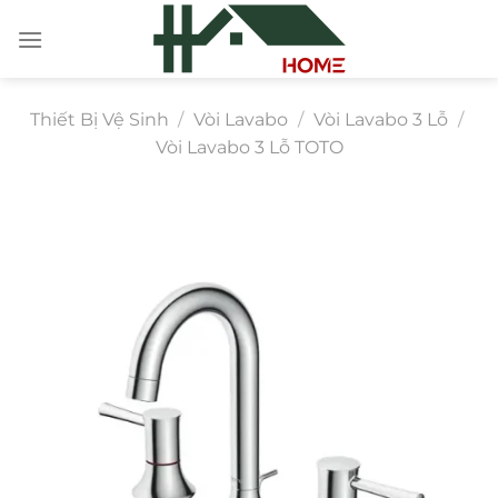
Chuyển
đến
nội
dung
Thiết Bị Vệ Sinh
/
Vòi Lavabo
/
Vòi Lavabo 3 Lỗ
/
Vòi Lavabo 3 Lỗ TOTO