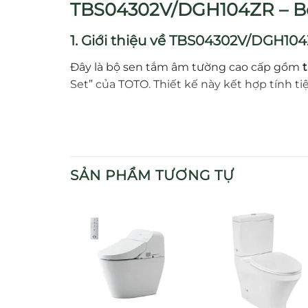
TBS04302V/DGH104ZR – Bộ
1. Giới thiệu về TBS04302V/DGH10
Đây là bộ sen tắm âm tường cao cấp gồm
Set” của TOTO. Thiết kế này kết hợp tính 
2. Đặc điểm nổi bật
Thiết kế sang trọng, tinh tế
phù hợp với 
SẢN PHẨM TƯƠNG TỰ
Lớp mạ Niken dày gấp 3 lần thông thườ
Phù hợp với áp lực nước từ 0.05 đến 1.0
Bao gồm gác sen
tiện dụng, thiết kế gọ
3. Ưu điểm khi sử dụng TBS0430
Điều chỉnh nước và nhiệt độ dễ dàng
nhờ