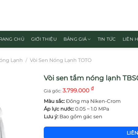
RANG CHỦ
GIỚI THIỆU
BẢNG GIÁ
TIN TỨC
LIÊN 
Nóng Lạnh
/
Vòi Sen Nóng Lạnh TOTO
Vòi sen tắm nóng lạnh TB
₫
3.799.000
Màu sắc:
Đồng mạ Niken-Crom
Áp lực nước:
0.05 ~ 1.0 MPa
Lưu ý:
Bao gồm gác sen
LIÊ