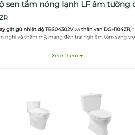
 sen tắm nóng lạnh LF âm tường 
4ZR
tay gật gù nhiệt độ TBS04302V
và
thân van DGH104ZR
,
tiện nghi và thẩm mỹ, mang đến trải nghiệm tắm sang tr
Xem thêm
không gian hiện đại.
ng
, tăng khả năng chống ăn mòn.
 MPa
, dễ dàng lắp đặt và sử dụng trong nhiều điều kiện 
n gàng.
2V/DGH104ZR
 tay gật gù liền mạch.