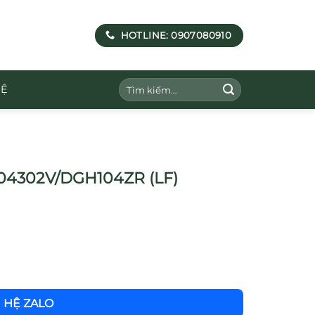
HOTLINE: 0907080910
Tìm
HỆ
kiếm:
S04302V/DGH104ZR (LF)
N HỆ ZALO