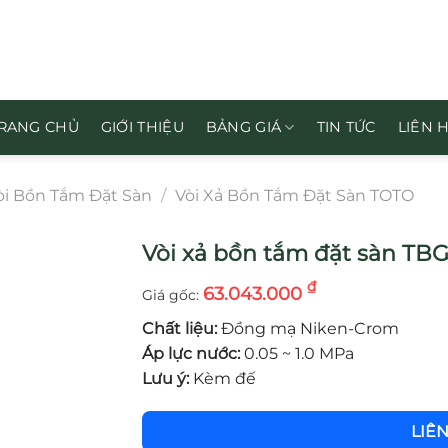
RANG CHỦ
GIỚI THIỆU
BẢNG GIÁ
TIN TỨC
LIÊN 
òi Bồn Tắm Đặt Sàn
/
Vòi Xả Bồn Tắm Đặt Sàn TOTO
Vòi xả bồn tắm đặt sàn T
₫
63.043.000
Chất liệu:
Đồng mạ Niken-Crom
Áp lực nước:
0.05 ~ 1.0 MPa
Lưu ý:
Kèm đế
LIÊ