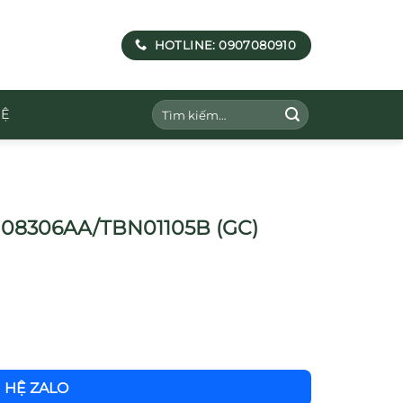
HOTLINE: 0907080910
Tìm
HỆ
kiếm:
BG08306AA/TBN01105B (GC)
N HỆ ZALO