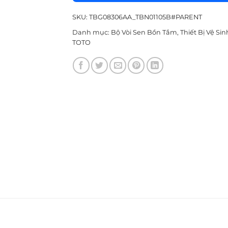
SKU:
TBG08306AA_TBN01105B#PARENT
Danh mục:
Bộ Vòi Sen Bồn Tắm
,
Thiết Bị Vệ Sin
TOTO