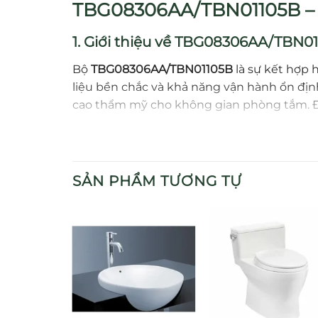
TBG08306AA/TBN01105B – B
1. Giới thiệu về TBG08306AA/TBN0
Bộ
TBG08306AA/TBN01105B
là sự kết hợp h
liệu bền chắc và khả năng vận hành ổn đị
cao thẩm mỹ cho không gian phòng tắm. Đây 
2. Đặc điểm nổi bật
Vòi xả TBG08306AA
: Được chế tạo từ đồ
SẢN PHẨM TƯƠNG TỰ
trọng, phù hợp nhiều loại bồn tắm. Lư
Van trộn TBN01105B
: Cho phép điều chỉn
Sự kết hợp mang đến trải nghiệm thư giã
3. Ưu điểm khi sử dụng TBG0830
Xả nước nhanh, mạnh:
Lưu lượng đều và 