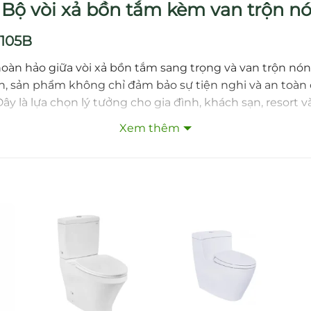
ộ vòi xả bồn tắm kèm van trộn nó
1105B
oàn hảo giữa vòi xả bồn tắm sang trọng và van trộn nóng 
nh, sản phẩm không chỉ đảm bảo sự tiện nghi và an to
là lựa chọn lý tưởng cho gia đình, khách sạn, resort và
Xem thêm
ng thau cao cấp, bề mặt mạ crom sáng bóng, chống gỉ sé
u lượng nước mạnh mẽ và ổn định giúp làm đầy bồn nhan
h nhiệt độ nước chính xác, an toàn, ngăn ngừa tình trạn
n thoải mái, tiện ích và an toàn tuyệt đối cho người dù
6AA/TBN01105B
êm ái.