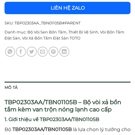
LIÊN HỆ ZALO
SKU:
TBP02303AA_TBN01105B#PARENT
Danh mục:
Bộ Vòi Sen Bồn Tắm
,
Thiết Bị Vệ Sinh
,
Vòi Bồn Tắm
Đặt Sàn
,
Vòi Xả Bồn Tắm Đặt Sàn TOTO
MÔ TẢ
TBP02303AA/TBN01105B – Bộ vòi xả bồn
tắm kèm van trộn nóng lạnh cao cấp
1. Giới thiệu về TBP02303AA/TBN01105B
Bộ
TBP02303AA/TBN01105B
là lựa chọn lý tưởng cho