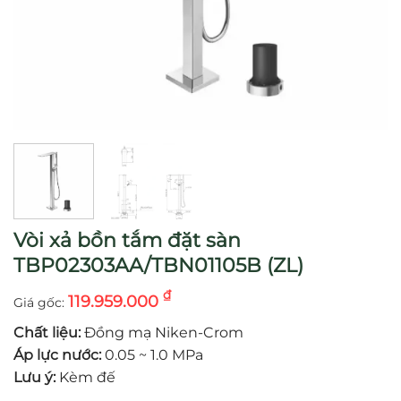
Vòi xả bồn tắm đặt sàn
TBP02303AA/TBN01105B (ZL)
₫
119.959.000
Chất liệu:
Đồng mạ Niken-Crom
Áp lực nước:
0.05 ~ 1.0 MPa
Lưu ý:
Kèm đế