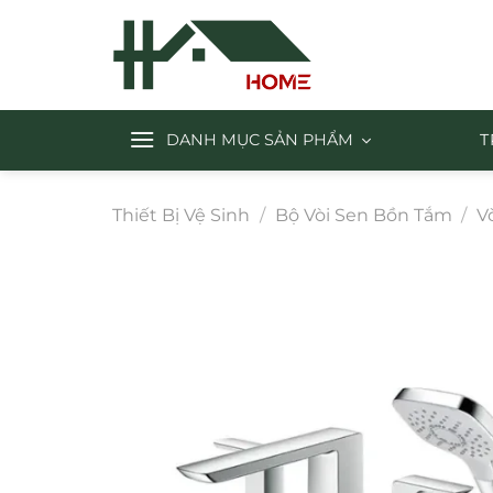
Chuyển
đến
nội
dung
DANH MỤC SẢN PHẨM
T
Thiết Bị Vệ Sinh
/
Bộ Vòi Sen Bồn Tắm
/
V