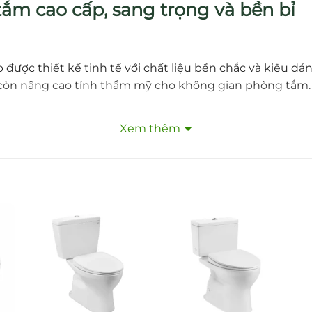
ắm cao cấp, sang trọng và bền bỉ
được thiết kế tinh tế với chất liệu bền chắc và kiểu d
còn nâng cao tính thẩm mỹ cho không gian phòng tắm. Đâ
Xem thêm
sang trọng, gọn gàng, dễ dàng lắp đặt cho nhiều kiểu 
 giúp sản phẩm luôn giữ được vẻ đẹp lâu dài.
lượng nước ổn định, mạnh mẽ nhưng êm ái, giúp tiết kiệm 
BB
 và ổn định.