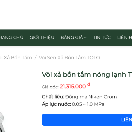
RANG CHỦ
GIỚI THIỆU
BẢNG GIÁ
TIN TỨC
LIÊN 
òi Xả Bồn Tắm
/
Vòi Sen Xả Bồn Tắm TOTO
Vòi xả bồn tắm nóng lạnh
₫
21.315.000
Chất liệu:
Đồng mạ Niken Crom
Áp lực nước:
0.05 ~ 1.0 MPa
LIÊ