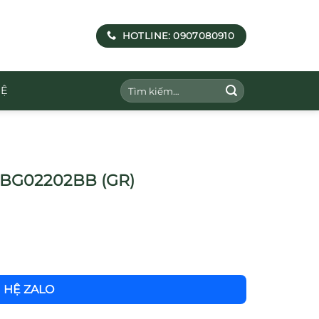
HOTLINE: 0907080910
Tìm
HỆ
kiếm:
 TBG02202BB (GR)
N HỆ ZALO