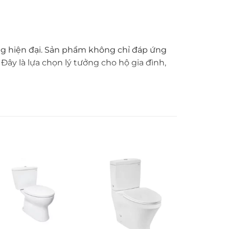
áng hiện đại. Sản phẩm không chỉ đáp ứng
y là lựa chọn lý tưởng cho hộ gia đình,
bồn tắm khác nhau. Bề mặt được mạ crom
thời gian khi xả đầy bồn và mang lại sự