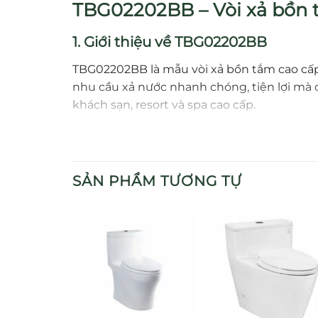
TBG02202BB – Vòi xả bồn t
1. Giới thiệu về TBG02202BB
TBG02202BB là mẫu vòi xả bồn tắm cao cấp 
nhu cầu xả nước nhanh chóng, tiện lợi mà 
khách sạn, resort và spa cao cấp.
2. Đặc điểm nổi bật
Điểm nổi bật của TBG02202BB là thiết kế 
SẢN PHẨM TƯƠNG TỰ
sáng bóng, chống gỉ sét và chống bám bẩn,
Ngoài ra, vòi được tối ưu để mang lại lưu 
thoải mái tối đa cho người sử dụng.
3. Ưu điểm khi sử dụng TBG02202
Lưu lượng nước mạnh mẽ:
Xả nhanh, đều