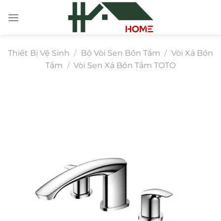
Chuyển
đến
nội
dung
Thiết Bị Vệ Sinh
/
Bộ Vòi Sen Bồn Tắm
/
Vòi Xả Bồn
Tắm
/
Vòi Sen Xả Bồn Tắm TOTO