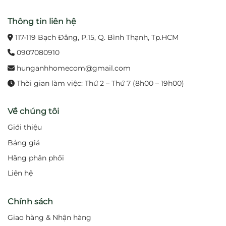
dùng.
Thông tin liên hệ
3. Ưu điểm khi sử dụng TBG09201B
117-119 Bạch Đằng, P.15, Q. Bình Thạnh, Tp.HCM
Lưu lượng nước ổn định:
Xả nhanh, đều và tiết
0907080910
kiệm thời gian.
hunganhhomecom@gmail.com
Chất liệu cao cấp:
Chống oxy hóa, ăn mòn và bền
Thời gian làm việc: Thứ 2 – Thứ 7 (8h00 – 19h00)
lâu.
Về chúng tôi
Thẩm mỹ sang trọng:
Bề mặt sáng bóng, kiểu
Giới thiệu
dáng tinh tế.
Bảng giá
Dễ dàng vệ sinh:
Chống bám bẩn, lau chùi nhanh
Hãng phân phối
chóng.
Liên hệ
Ứng dụng rộng rãi:
Phù hợp gia đình, khách sạn,
resort và spa.
Chính sách
Giao hàng & Nhận hàng
4. Ứng dụng thực tế