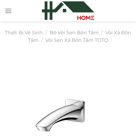
Chuyển
đến
nội
dung
Thiết Bị Vệ Sinh
/
Bộ Vòi Sen Bồn Tắm
/
Vòi Xả Bồn
Tắm
/
Vòi Sen Xả Bồn Tắm TOTO