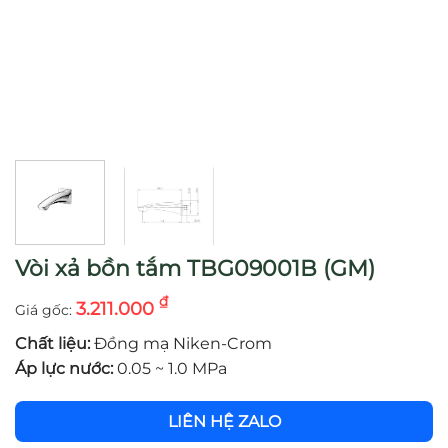
Vòi xả bồn tắm TBG09001B (GM)
₫
3.211.000
Chất liệu:
Đồng mạ Niken-Crom
Áp lực nước:
0.05 ~ 1.0 MPa
LIÊN HỆ ZALO