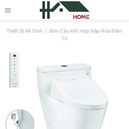
Chuyển
đến
nội
dung
Thiết Bị Vệ Sinh
/
Bồn Cầu Kết Hợp Nắp Rửa Điện
Tử