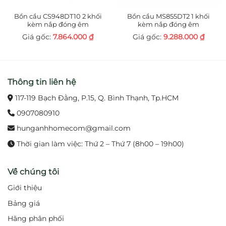
Bồn cầu CS948DT10 2 khối
Bồn cầu MS855DT2 1 khối
Kích thước bồn cầu vừa phải, phù hợp với nhiều
kèm nắp đóng êm
kèm nắp đóng êm
không gian phòng tắm, từ những căn hộ chung cư
7.864.000
₫
9.288.000
₫
nhỏ đến các biệt thự, nhà phố sang trọng. Màu sắc
trắng sáng của sản phẩm dễ dàng kết hợp với các
thiết bị vệ sinh và đồ nội thất khác, tạo nên không
Thông tin liên hệ
gian phòng tắm hài hòa và tinh tế.
117-119 Bạch Đằng, P.15, Q. Bình Thạnh, Tp.HCM
0907080910
hunganhhomecom@gmail.com
Thời gian làm việc: Thứ 2 – Thứ 7 (8h00 – 19h00)
Về chúng tôi
Giới thiệu
Bảng giá
Hãng phân phối