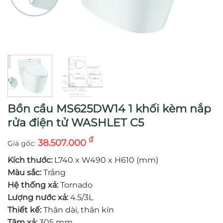
Bồn cầu MS625DW14 1 khối kèm nắp
rửa điện tử WASHLET C5
₫
38.507.000
Kích thước:
L740 x W490 x H610 (mm)
Màu sắc:
Trắng
Hệ thống xả:
Tornado
Lượng nước xả:
4.5/3L
Thiết kế:
Thân dài, thân kín
Tâm xả:
305 mm