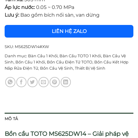
Áp lực nước:
0.05 ~ 0.70 MPa
Lưu ý:
Bao gồm bích nối sàn, van dừng
LIÊN HỆ ZALO
SKU:
MS625DW14#XW
Danh mục:
Bàn Cầu 1 Khối
,
Bàn Cầu TOTO 1 Khối
,
Bàn Cầu Vệ
Sinh
,
Bồn Cầu 1 Khối
,
Bồn Cầu Điện Tử TOTO
,
Bồn Cầu Kết Hợp
Nắp Rửa Điện Tử
,
Bồn Cầu Vệ Sinh
,
Thiết Bị Vệ Sinh
MÔ TẢ
Bồn cầu TOTO MS625DW14 – Giải pháp vệ