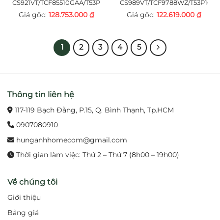
CS921VT/TCF85510GAA/T53P100VR
CS989VT/TCF9788WZ/T53P100
128.753.000
₫
122.619.000
₫
1
2
3
4
5
Thông tin liên hệ
117-119 Bạch Đằng, P.15, Q. Bình Thạnh, Tp.HCM
0907080910
hunganhhomecom@gmail.com
Thời gian làm việc: Thứ 2 – Thứ 7 (8h00 – 19h00)
Về chúng tôi
Giới thiệu
Bảng giá