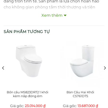
dáng tròn tinh tế. Sản phẩm là lựa chọn hoàn hảo
cho không gian phòng tắm thời thượng và tiện
nghi.
Xem thêm
2. Đặc điểm nổi bật
SẢN PHẨM TƯƠNG TỰ
Thiết kế gắn tường giúp tối ưu diện tích và tạo
nên không gian gọn gàng, hiện đại
Đường kính bát sen Ø 102 mm — vừa vặn, tinh tế
và dễ sử dụng
Lớp mạ Nickel–Crom bền đẹp, sáng bóng và
chống ăn mòn hiệu quả
Chất liệu nhựa mạ cho hiệu suất cao và dễ vệ
sinh, giữ bền lâu dài
Bồn cầu MS823DRT2 1 khối
Bàn Cầu Hai Khối
kèm nắp đóng êm
CS761DT5
Áp lực nước hoạt động từ 0.05 MPa đến 0.75 MPa
23.014.000
₫
13.687.000
₫
(áp lực động) — ổn định và phù hợp mọi điều