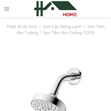
Chuyển
đến
nội
dung
Thiết Bị Vệ Sinh
/
Sen Cây Nóng Lạnh
/
Sen Tắm
Âm Tường
/
Sen Tắm Âm Tường TOTO