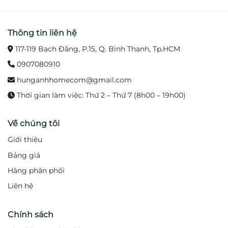
nước.
Thông tin liên hệ
3. Lợi ích khi sử dụng
117-119 Bạch Đằng, P.15, Q. Bình Thạnh, Tp.HCM
Mưa nhẹ nhàng bao phủ toàn cơ thể, thư giãn tối
ưu.
0907080910
hunganhhomecom@gmail.com
Thiết kế trần sang trọng, nâng tầm thẩm mỹ cho
Thời gian làm việc: Thứ 2 – Thứ 7 (8h00 – 19h00)
phòng tắm.
Vật liệu bền đẹp, giảm chi phí bảo trì và thay thế.
Về chúng tôi
Giới thiệu
Lắp đặt gọn gàng, phù hợp phòng tắm cao cấp
Bảng giá
hoặc spa.
Hãng phân phối
4. Ứng dụng
Liên hệ
Phù hợp cho phòng tắm trong gia đình, căn hộ,
khách sạn, resort, spa — nơi đề cao sự tiện nghi và
Chính sách
trải nghiệm thư giãn đẳng cấp.