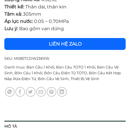
Thiết kế:
Thân dài, thân kín
Tâm xả:
305mm
Áp lực nước:
0.05 ~ 0.70MPa
Lưu ý:
Bao gồm van dừng
LIÊN HỆ ZALO
SKU:
MS857CDW23#XW
Danh mục:
Bàn Cầu 1 Khối
,
Bàn Cầu TOTO 1 Khối
,
Bàn Cầu Vệ
Sinh
,
Bồn Cầu 1 Khối
,
Bồn Cầu Điện Tử TOTO
,
Bồn Cầu Kết Hợp
Nắp Rửa Điện Tử
,
Bồn Cầu Vệ Sinh
,
Thiết Bị Vệ Sinh
MÔ TẢ