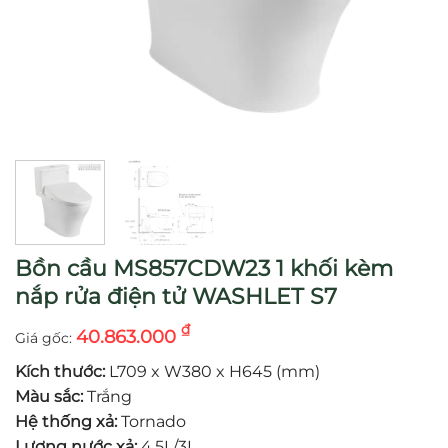
Bồn cầu MS857CDW23 1 khối kèm
nắp rửa điện tử WASHLET S7
₫
40.863.000
Kích thước:
L709 x W380 x H645 (mm)
Màu sắc:
Trắng
Hệ thống xả:
Tornado
Lượng nước xả:
4.5L/3L