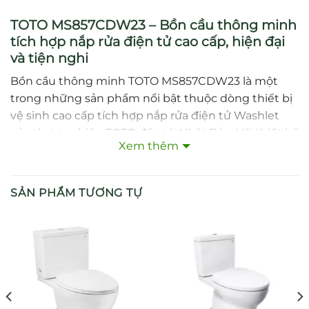
TOTO MS857CDW23 – Bồn cầu thông minh
tích hợp nắp rửa điện tử cao cấp, hiện đại
và tiện nghi
Bồn cầu thông minh TOTO MS857CDW23 là một
trong những sản phẩm nổi bật thuộc dòng thiết bị
vệ sinh cao cấp tích hợp nắp rửa điện tử Washlet
của thương hiệu TOTO đến từ Nhật Bản. Với thiết kế
Xem thêm
sang trọng, công nghệ tiên tiến và trải nghiệm
người dùng vượt trội, mẫu bồn cầu này không chỉ
nâng tầm tiện nghi cho không gian sống mà còn
SẢN PHẨM TƯƠNG TỰ
khẳng định đẳng cấp của gia chủ. Cùng khám phá
chi tiết những tính năng nổi bật giúp TOTO
MS857CDW23 trở thành sự lựa chọn hàng đầu
trong phân khúc bồn cầu thông minh hiện nay.
1. Thiết kế tinh tế – đậm chất Nhật Bản
TOTO MS857CDW23 sở hữu thiết kế thanh lịch, hiện