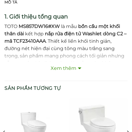
MÔ TẢ
1. Giới thiệu tổng quan
TOTO
MS857DW16#XW
là mẫu
bồn cầu một khối
thân dài
kết hợp
nắp rửa điện tử Washlet dòng C2 –
mã TCF23410AAA
. Thiết kế liền khối tinh giản,
đường nét hiện đại cùng tông màu trắng sang
trọng, sản phẩm mang phong cách tối giản nhưng
vẫn cao cấp. Đây là lựa chọn lý tưởng cho không
Xem thêm
gian gia đình, resort hoặc khách sạn sang trọng
mong muốn trải nghiệm vệ sinh hiện đại và tiện
nghi
.
SẢN PHẨM TƯƠNG TỰ
2. Thông số kỹ thuật nổi bật
Kích thước (D × R × C)
: 709 × 380 × 645 mm – thân
dài, tạo tư thế ngồi thoải mái
Tâm xả (rough-in)
: 305 mm – phù hợp tiêu chuẩn