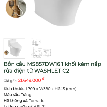
Bồn cầu MS857DW16 1 khối kèm nắp
rửa điện tử WASHLET C2
₫
21.649.000
Kích thước:
L709 x W380 x H645 (mm)
Màu sắc:
Trắng
Hệ thống xả:
Tornado
Lượng nước xả:
4.5L/3L