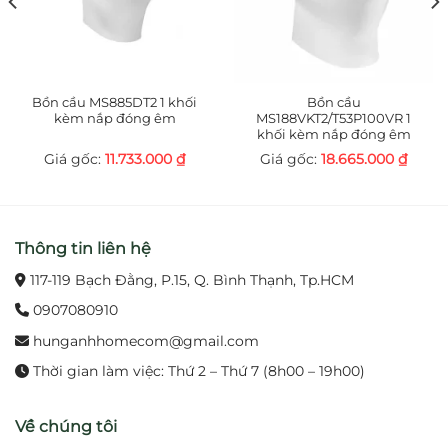
lắp đặt phổ biến
Lượng nước xả
: 4.5 L (xả đại) / 3.0 L (xả tiểu) – tiết
kiệm hiệu quả nhờ hệ xả kép Tornado
Bồn cầu MS885DT2 1 khối
Bồn cầu
kèm nắp đóng êm
MS188VKT2/T53P100VR 1
Áp lực nước hoạt động
: 0.05–0.70 MPa
khối kèm nắp đóng êm
11.733.000
₫
18.665.000
₫
Nguồn điện
: 220 V/50–60 Hz – cấp cho nắp
Washlet
Thông tin liên hệ
Giá tham khảo
: ~21.649.000 ₫ (đã gồm VAT)
nhưng thị trường hiện có mức ưu đãi còn
117-119 Bạch Đằng, P.15, Q. Bình Thạnh, Tp.HCM
khoảng 16–17 triệu đồng
0907080910
hunganhhomecom@gmail.com
Bảo hành
: 2 năm, đi kèm van dừng và bích nối
sàn tiêu chuẩn
Thời gian làm việc: Thứ 2 – Thứ 7 (8h00 – 19h00)
Về chúng tôi