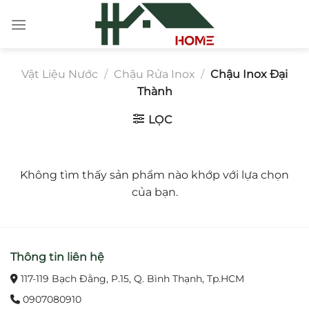
Chuyển
đến
nội
dung
Vật Liệu Nước
/
Chậu Rửa Inox
/
Chậu Inox Đại
Thành
LỌC
Không tìm thấy sản phẩm nào khớp với lựa chọn
của bạn.
Thông tin liên hệ
117-119 Bạch Đằng, P.15, Q. Bình Thạnh, Tp.HCM
0907080910