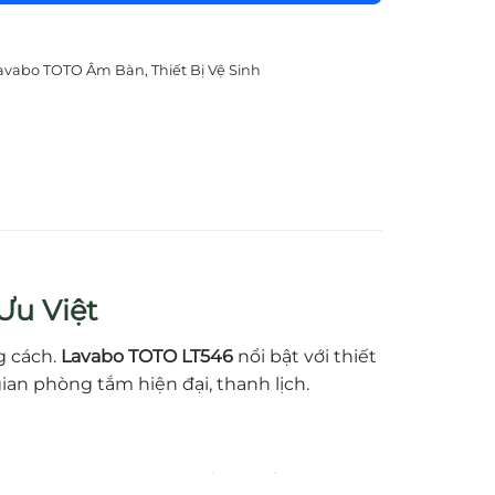
avabo TOTO Âm Bàn
,
Thiết Bị Vệ Sinh
Ưu Việt
g cách.
Lavabo TOTO LT546
nổi bật với thiết
ian phòng tắm hiện đại, thanh lịch.
s oval), phù hợp hoàn hảo khi lắp đặt chìm