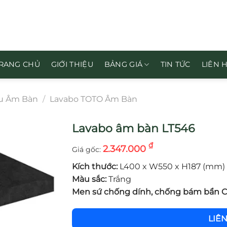
RANG CHỦ
GIỚI THIỆU
BẢNG GIÁ
TIN TỨC
LIÊN 
u Âm Bàn
/
Lavabo TOTO Âm Bàn
Lavabo âm bàn LT546
₫
2.347.000
Kích thước:
L400 x W550 x H187 (mm)
Màu sắc:
Trắng
Men sứ chống dính, chống bám bẩn
LIÊ