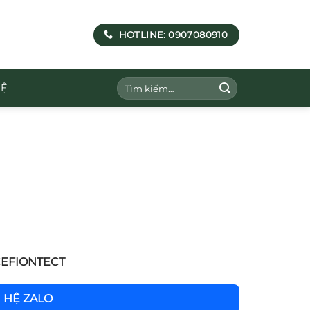
HOTLINE: 0907080910
Tìm
HỆ
kiếm:
 CEFIONTECT
N HỆ ZALO