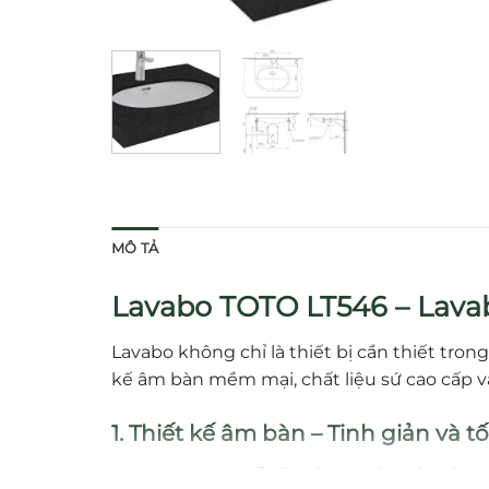
MÔ TẢ
Lavabo TOTO LT546 – Lava
Lavabo không chỉ là thiết bị cần thiết tr
kế âm bàn mềm mại, chất liệu sứ cao cấp và
1. Thiết kế âm bàn – Tinh giản và t
TOTO LT546 là mẫu
lavabo âm bàn (underco