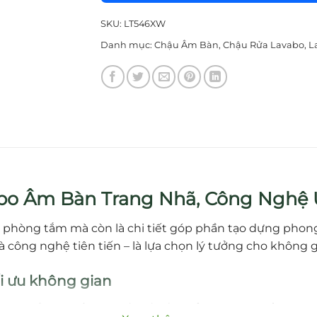
SKU:
LT546XW
Danh mục:
Chậu Âm Bàn
,
Chậu Rửa Lavabo
,
L
bo Âm Bàn Trang Nhã, Công Nghệ 
ong phòng tắm mà còn là chi tiết góp phần tạo dựng phon
 công nghệ tiên tiến – là lựa chọn lý tưởng cho không g
ối ưu không gian
unter lavatory)
với thiết kế viền mỏng không nổi (rimles