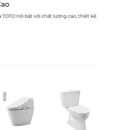
Cao
 TOTO nổi bật với chất lượng cao, thiết kế
ệ thống thoát, đồng thời phù hợp với
ng ăn mòn, giữ độ bền chất lượng lâu dài.
iêu chuẩn
262 mm
— đảm bảo tính tương