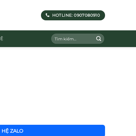
HOTLINE: 0907080910
Tìm
HỆ
kiếm:
N HỆ ZALO