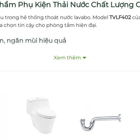
Phẩm Phụ Kiện Thải Nước Chất Lượng 
iếu trong hệ thống thoát nước lavabo. Model
TVLF402
của
ựa chọn tin cậy cho phòng tắm hiện đại.
ian, ngăn mùi hiệu quả
ống, giúp lưu giữ nước tạo rào chắn mùi lên xuống từ h
Xem thêm
o lắp đặt và bảo trì.
kel-Chrome cao cấp
e (Brass plated Ni‑Cr)
, mang lại bề mặt sáng bóng, chố
iện với thợ và người dùng
 nối với đa số lavabo phổ biến. Sản phẩm có chiều dài t