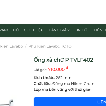
RANG CHỦ
GIỚI THIỆU
BẢNG GIÁ
TIN TỨC
LIÊN 
kiện Lavabo
/
Phụ Kiện Lavabo TOTO
Ống xả chữ P TVLF402
₫
710.000
Kích thước:
262 mm
Chất liệu:
Đồng mạ Niken-Crom
Lớp mạ bền vững với thời gian
LIÊ