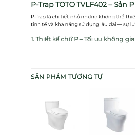
P-Trap TOTO TVLF402 – Sản 
P‑Trap là chi tiết nhỏ nhưng không thể th
tinh tế và khả năng sử dụng lâu dài — sự l
1. Thiết kế chữ P – Tối ưu không g
P‑Trap TVLF402 có cấu trúc chữ P truyền th
không gian gầm chậu hạn chế, thuận tiện ch
2. Chất liệu bền bỉ – Đồng mạ Nic
SẢN PHẨM TƯƠNG TỰ
TVLF402 được làm từ
đồng mạ Nickel‑Chrom
3. Dễ lắp đặt và sử dụng – Thân th
Thiết kế tinh giản giúp P‑Trap dễ dàng đấu
thích cao và dễ tích hợp với hệ thống cũ.
4. Ưu điểm nổi bật