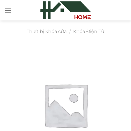
Chuyển
đến
nội
dung
Thiết bị khóa cửa
/
Khóa Điện Tử