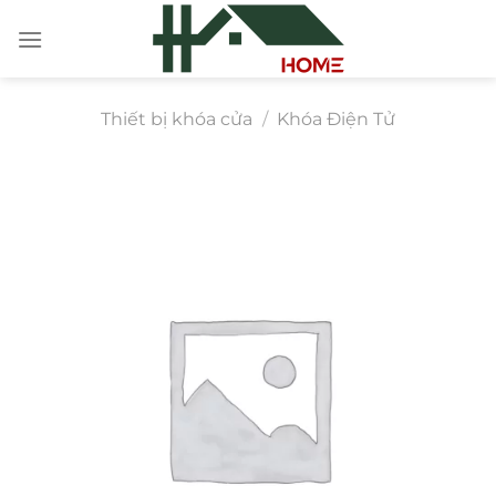
Chuyển
đến
nội
dung
Thiết bị khóa cửa
/
Khóa Điện Tử