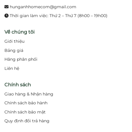
hunganhhomecom@gmail.com
Dễ dàng vệ sinh:
Bề mặt sáng bóng, ít bám bẩn.
Thời gian làm việc: Thứ 2 – Thứ 7 (8h00 – 19h00)
Phù hợp nhiều đối tượng:
Người lớn, trẻ nhỏ,
người cao tuổi.
Về chúng tôi
Giới thiệu
4. Ứng dụng thực tế
Bảng giá
TBW07019A phù hợp lắp đặt trong các không gian
phòng tắm gia đình, khách sạn, resort hoặc spa. Sản
Hãng phân phối
phẩm mang lại sự tiện nghi, thoải mái và tính thẩm
Liên hệ
mỹ, giúp nâng cao trải nghiệm sử dụng phòng tắm
hằng ngày.
Chính sách
Giao hàng & Nhận hàng
5. Thông số kỹ thuật cơ bản
Chính sách bảo hành
Loại sản phẩm:
Thanh trượt sen tắm.
Chính sách bảo mật
Chất liệu:
Inox 304 hoặc đồng thau mạ crom cao
Quy định đổi trả hàng
cấp.