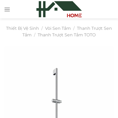
Chuyển
đến
nội
dung
Thiết Bị Vệ Sinh
/
Vòi Sen Tắm
/
Thanh Trượt Sen
Tắm
/
Thanh Trượt Sen Tắm TOTO