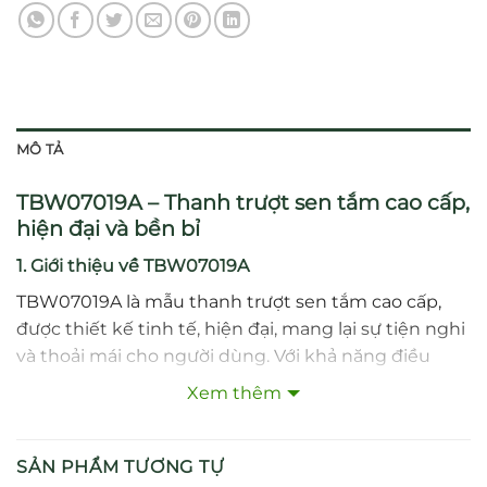
MÔ TẢ
TBW07019A – Thanh trượt sen tắm cao cấp,
hiện đại và bền bỉ
1. Giới thiệu về TBW07019A
TBW07019A là mẫu thanh trượt sen tắm cao cấp,
được thiết kế tinh tế, hiện đại, mang lại sự tiện nghi
và thoải mái cho người dùng. Với khả năng điều
chỉnh linh hoạt vị trí tay sen, sản phẩm phù hợp với
Xem thêm
mọi đối tượng trong gia đình. TBW07019A không
chỉ là phụ kiện tiện ích mà còn góp phần nâng cao
tính thẩm mỹ cho không gian phòng tắm.
SẢN PHẨM TƯƠNG TỰ