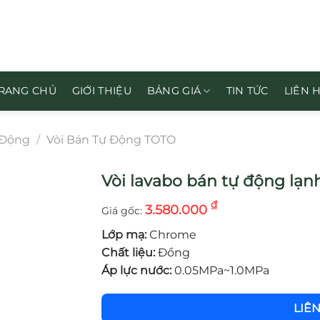
RANG CHỦ
GIỚI THIỆU
BẢNG GIÁ
TIN TỨC
LIÊN 
 Động
/
Vòi Bán Tự Động TOTO
Vòi lavabo bán tự động lạ
₫
3.580.000
Lớp mạ:
Chrome
Chất liệu:
Đồng
Áp lực nước:
0.05MPa~1.0MPa
LIÊ