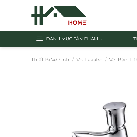
Chuyển
đến
nội
dung
DANH MỤC SẢN PHẨM
T
Thiết Bị Vệ Sinh
/
Vòi Lavabo
/
Vòi Bán Tự