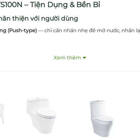
S100N – Tiện Dụng & Bền Bỉ
 thân thiện với người dùng
ng (Push‑type)
— chỉ cần nhấn nhẹ để mở nước, nhấn lại 
t thời gian
Xem thêm
hrome-Nickel
, với lớp mạ sáng bóng sang trọng và khả
đa hệ thống nước
áp lực từ
0,05 MPa đến 0,75 MPa
, lý tưởng cho các hệ t
 nhấn tự ngắt.
 bóng lâu dài.