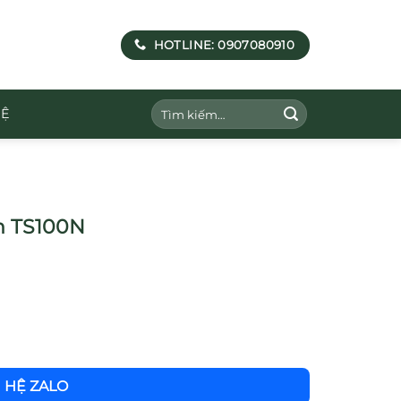
HOTLINE: 0907080910
Tìm
HỆ
kiếm:
nh TS100N
N HỆ ZALO