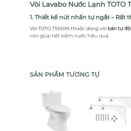
Vòi Lavabo Nước Lạnh TOTO T
1. Thiết kế nút nhấn tự ngắt – Rất
Vòi TOTO TS100N thuộc dòng vòi
bán tự độ
còn giúp tiết kiệm nước hiệu quả.
2. Chất liệu cao cấp – Bền sáng vượ
Phần thân vòi được làm từ
đồng thau
mạ
C
SẢN PHẨM TƯƠNG TỰ
3. Vận hành ấn tượng – Phù hợp 
TS100N hoạt động hiệu quả trong phạm vi 
4. Ưu điểm nổi bật
Tiết kiệm nước
và dễ sử dụng nhờ cơ chế
Chất liệu đồng thau mạ bền bỉ
, giữ sáng